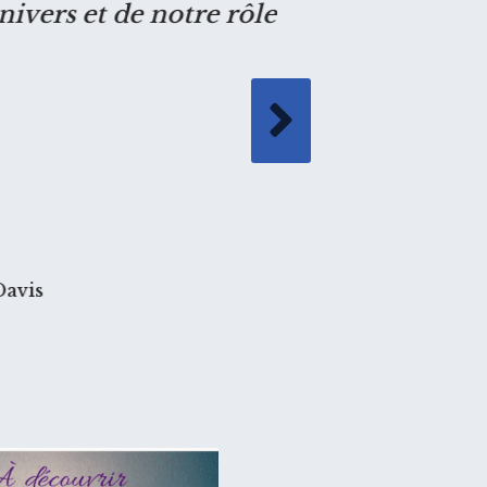
nivers et de notre rôle
intrig
Davis