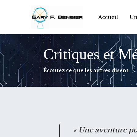
Skip
Accueil
Un
to
content
Critiques et M
Écoutez ce que les autres disent.
 de l'avenir."
« Une aventure po