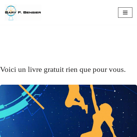
Skip
to
Voyage sans Entraves
content
Un voyage profond et à plusieurs niveaux, une
aventure philosophique profonde.
Voici un livre gratuit rien que pour vous.